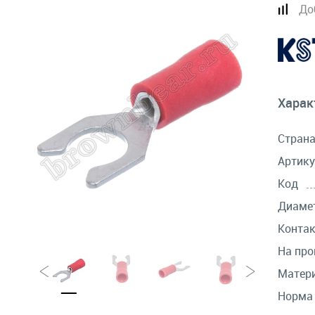
До
Харак
Стран
Артику
Код
Диамет
Контак
На про
Матер
Норма