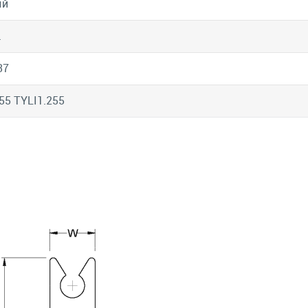
ый
.
37
55 TYLI1.255