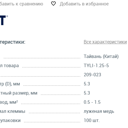
бавить к сравнению
Добавить в избранное
теристики:
Все характеристики
а
Тайвань (Китай)
л товара
TYLI-1.25-5
209-023
р (D), мм
5.3
тный размер, мм
5.3
вод, мм²
0.5 - 1.5
иал клеммы
луженая медь
 упаковки
100 шт.