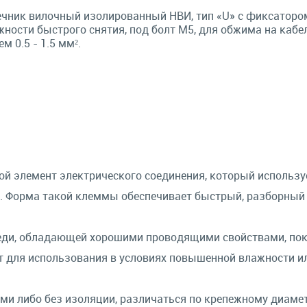
чник вилочный изолированный НВИ, тип «U» с фиксатором
ности быстрого снятия, под болт М5, для обжима на кабе
м 0.5 - 1.5 мм².
ой элемент электрического соединения, который использу
. Форма такой клеммы обеспечивает быстрый, разборный
еди, обладающей хорошими проводящими свойствами, по
т для использования в условиях повышенной влажности и
и либо без изоляции, различаться по крепежному диамет