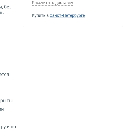
Рассчитать доставку
, без
ль
Купить в
Санкт-Петербурге
ется
крыты
ли
ру и по