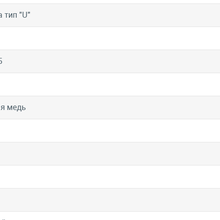
 тип "U"
5
я медь