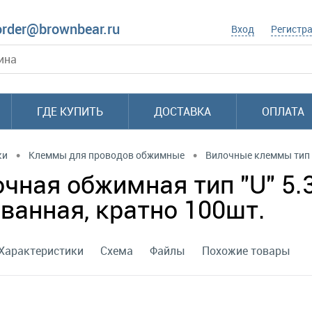
order@brownbear.ru
Вход
Регистр
ГДЕ КУПИТЬ
ДОСТАВКА
ОПЛАТА
•
•
ки
Клеммы для проводов обжимные
Вилочные клеммы тип 
чная обжимная тип "U" 5.3
ванная, кратно 100шт.
Характеристики
Схема
Файлы
Похожие товары