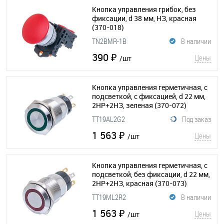
Кнопка управления грибок, без
фиксации, d 38 мм, НЗ, красная
(370-018)
TN2BMR-1B
В наличии
390 ₽
Цены
/шт
Кнопка управления герметичная, с
подсветкой, с фиксацией, d 22 мм,
2НР+2НЗ, зеленая
(370-072)
TT19AL2G2
Под заказ
1 563 ₽
Цены
/шт
Кнопка управления герметичная, с
подсветкой, без фиксации, d 22 мм,
2НР+2НЗ, красная
(370-073)
TT19ML2R2
В наличии
1 563 ₽
Цены
/шт