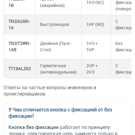
1НЗ (NC)
фиксаци
1B
(аварийная)
(поворот)
TN2IA2GN-
С
Выступающая
1НР (NO)
1A
фиксаци
TN2IT2WN-
Двойная (Пуск-
1НЗ +
Без
1AB
Стоп)
1НР
фиксаци
Герметичная
2НР +
С
TT19AL2G2
(антивандальная)
2НЗ
фиксаци
Ответы на частые вопросы инженеров и
проектировщиков
❓ Чем отличается кнопка с фиксацией от без
фиксации?
Кнопка без фиксации
работает по принципу
звонка: электрическая цепь замкнута только в