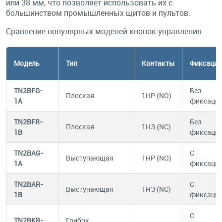
или 38 мм, что позволяет использовать их с
большинством промышленных щитов и пультов.
Сравнение популярных моделей кнопок управления
Модель
Тип
Контакты
Фиксация
TN2BFG-
Без
Плоская
1НР (NO)
1A
фиксаци
TN2BFR-
Без
Плоская
1НЗ (NC)
1B
фиксаци
TN2BAG-
С
Выступающая
1НР (NO)
1A
фиксаци
TN2BAR-
С
Выступающая
1НЗ (NC)
1B
фиксаци
С
TN2BKR-
Грибок