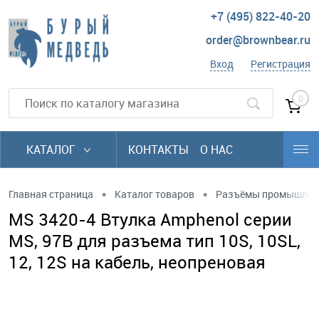
+7 (495) 822-40-20
order@brownbear.ru
Вход
Регистрация
0
КАТАЛОГ
КОНТАКТЫ
О НАС
•
•
Главная страница
Каталог товаров
Разъёмы промышлен
MS 3420-4 Втулка Amphenol серии
MS, 97B для разъема тип 10S, 10SL,
12, 12S на кабель, неопреновая