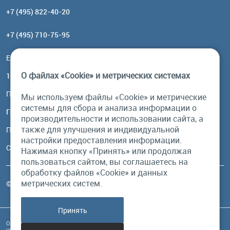
+7 (495) 822-40-20
+7 (495) 710-75-95
Email:
order@brownbear.ru
О файлах «Cookie» и метрических системах
117485, Москва, ул. Профсоюзная, 84/32, корп 1
Посмотреть на карте
Мы используем файлы «Cookie» и метрические
системы для сбора и анализа информации о
График работы
производительности и использовании сайта, а
также для улучшения и индивидуальной
Пн-Пт: с 10:00 до 18:00
настройки предоставления информации.
Сб, Вс: выходной
Нажимая кнопку «Принять» или продолжая
пользоваться сайтом, вы соглашаетесь на
обработку файлов «Cookie» и данных
метрических систем.
© Бурый Медведь MMXXVI. Все права защищены.
Принять
Обращаем Ваше внимание на то, что данный интернет-сайт и его содержимое
носит исключительно информационный характер и ни при каких условиях