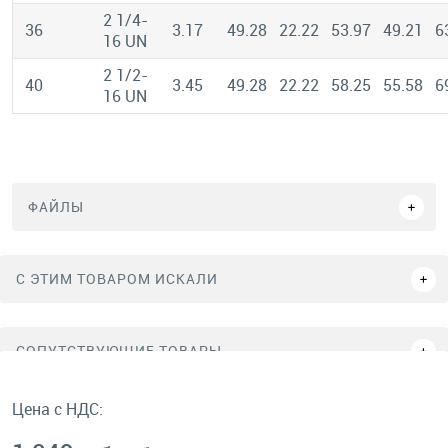
2 1/4-
36
3.17
49.28
22.22
53.97
49.21
6
16 UN
2 1/2-
40
3.45
49.28
22.22
58.25
55.58
6
16 UN
ФАЙЛЫ
C ЭТИМ ТОВАРОМ ИСКАЛИ
СОПУТСТВУЮЩИЕ ТОВАРЫ
Цена с НДС: