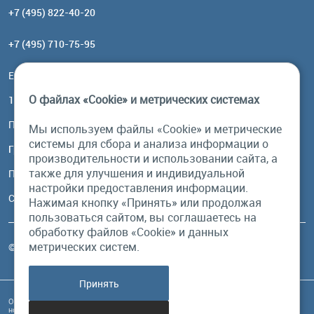
+7 (495) 822-40-20
+7 (495) 710-75-95
Email:
order@brownbear.ru
О файлах «Cookie» и метрических системах
117485, Москва, ул. Профсоюзная, 84/32, корп 1
Посмотреть на карте
Мы используем файлы «Cookie» и метрические
системы для сбора и анализа информации о
График работы
производительности и использовании сайта, а
также для улучшения и индивидуальной
Пн-Пт: с 10:00 до 18:00
настройки предоставления информации.
Сб, Вс: выходной
Нажимая кнопку «Принять» или продолжая
пользоваться сайтом, вы соглашаетесь на
обработку файлов «Cookie» и данных
метрических систем.
© Бурый Медведь MMXXVI. Все права защищены.
Принять
Обращаем Ваше внимание на то, что данный интернет-сайт и его содержимое
носит исключительно информационный характер и ни при каких условиях