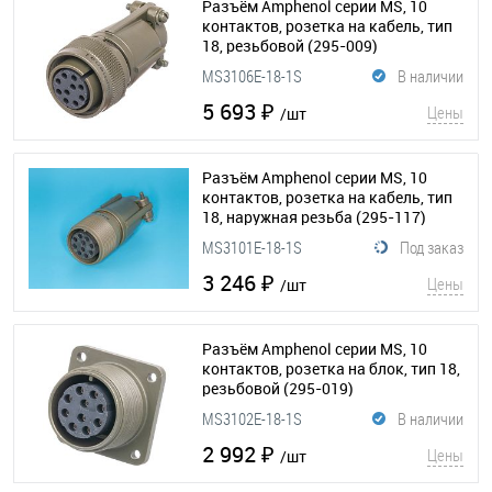
Разъём Amphenol серии MS, 10
контактов, розетка на кабель, тип
18, резьбовой
(295-009)
MS3106E-18-1S
В наличии
5 693 ₽
Цены
/шт
Разъём Amphenol серии MS, 10
контактов, розетка на кабель, тип
18, наружная резьба
(295-117)
MS3101E-18-1S
Под заказ
3 246 ₽
Цены
/шт
Разъём Amphenol серии MS, 10
контактов, розетка на блок, тип 18,
резьбовой
(295-019)
MS3102E-18-1S
В наличии
2 992 ₽
Цены
/шт