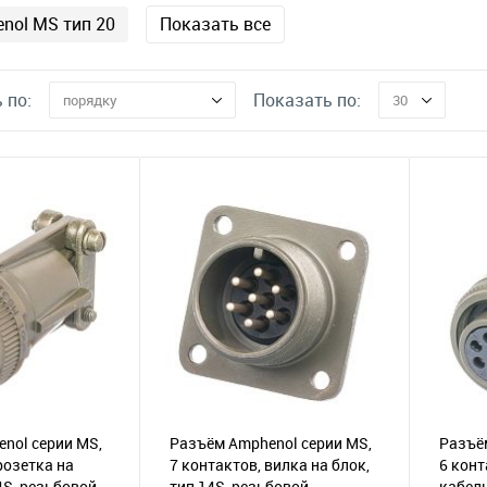
nol MS тип 20
Показать все
 по:
Показать по:
порядку
30
nol серии MS,
Разъём Amphenol серии MS,
Разъё
розетка на
7 контактов, вилка на блок,
6 конт
4S, резьбовой
тип 14S, резьбовой
кабель