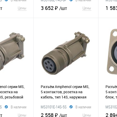
3 652 ₽
1 58
т
/шт
Цены
Цены
корзину
В корзину
Сравнение
В избранное
Сравнение
В и
nol серии MS,
Разъём Amphenol серии MS,
Разъё
розетка на
5 контактов, розетка на
5 конт
4S, резьбовой
кабель, тип 14S, наружная
блок, 
резьба
(295-145)
(295-0
S
В наличии
MS3101E-14S-5S
В наличии
MS3102
2 558 ₽
2 89
т
/шт
Цены
Цены