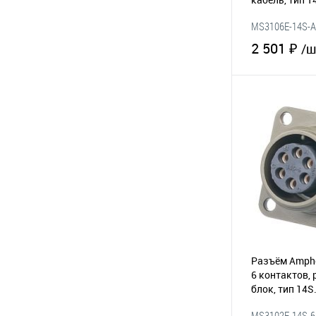
(295-162)
MS3106E-14S-
2 501 ₽
/ш
В 
В избранное
Разъём Amphe
6 контактов, 
блок, тип 14S
(295-083)
MS3102E-14S-6