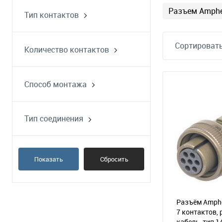
Разъем Amphe
Тип контактов
вилка
розетка
Сортировать
Количество контактов
Способ монтажа
на блок
на кабель
Тип соединения
резьбовое
Показать
Сбросить
Разъём Amphe
7 контактов, 
кабель, тип 1