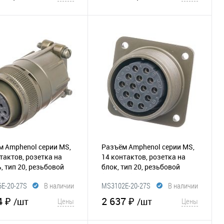
В корзину
В корзину
збранное
Сравнение
В избранное
Сравнение
м Amphenol серии MS,
Разъём Amphenol серии MS,
тактов, розетка на
14 контактов, розетка на
, тип 20, резьбовой
блок, тип 20, резьбовой
65)
(295-208)
E-20-27S
В наличии
MS3102E-20-27S
В наличии
4 ₽
2 637 ₽
/шт
/шт
Цены
Цены