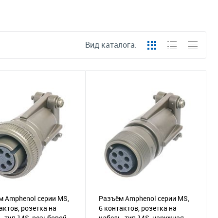
Вид каталога:
м Amphenol серии MS,
Разъём Amphenol серии MS,
актов, розетка на
6 контактов, розетка на
, тип 14S, резьбовой
кабель, тип 14S, наружная