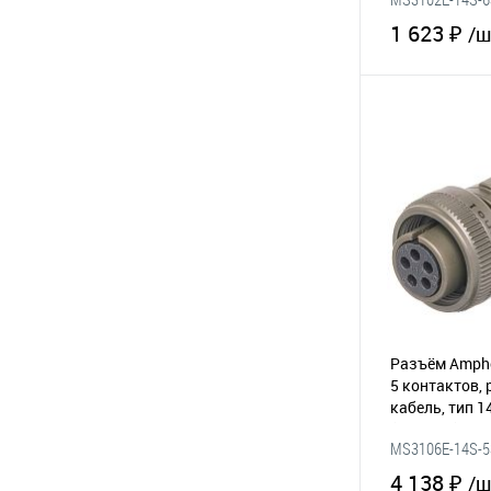
1 623 ₽
/ш
В 
В избранное
Разъём Amphe
5 контактов, 
кабель, тип 1
(295-008)
MS3106E-14S-5
4 138 ₽
/ш