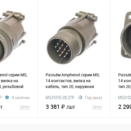
корзину
В корзину
Сравнение
В избранное
Сравнение
В и
nol серии MS,
Разъём Amphenol серии MS,
Разъё
 вилка на
14 контактов, вилка на
14 кон
0, резьбовой
кабель, тип 20, наружная
тип 20
резьба
(295-211)
P
В наличии
MS3101E-20-27P
Под заказ
MS3102
3 381 ₽
2 29
т
/шт
Цены
Цены
корзину
В корзину