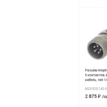
В 
В избранное
Разъём Amphe
5 контактов, 
кабель, тип 1
резьба
(295-
MS3101E-14S-5
2 875 ₽
/ш