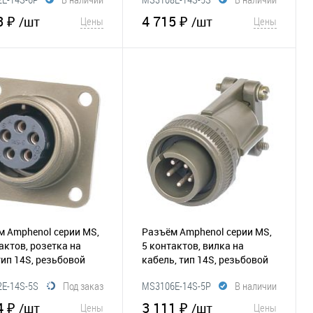
3 ₽
4 715 ₽
/шт
/шт
Цены
Цены
В корзину
В корзину
збранное
Сравнение
В избранное
Сравнение
м Amphenol серии MS,
Разъём Amphenol серии MS,
актов, розетка на
5 контактов, вилка на
тип 14S, резьбовой
кабель, тип 14S, резьбовой
18)
(295-003)
E-14S-5S
Под заказ
MS3106E-14S-5P
В наличии
4 ₽
3 111 ₽
/шт
/шт
Цены
Цены