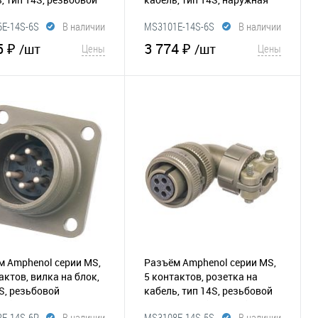
73)
резьба
(295-130)
E-14S-6S
В наличии
MS3101E-14S-6S
В наличии
5 ₽
3 774 ₽
/шт
/шт
Цены
Цены
В корзину
В корзину
збранное
Сравнение
В избранное
Сравнение
м Amphenol серии MS,
Разъём Amphenol серии MS,
актов, вилка на блок,
5 контактов, розетка на
S, резьбовой
кабель, тип 14S, резьбовой
81)
прямой угол
(295-033)
E-14S-6P
В наличии
MS3108E-14S-5S
В наличии