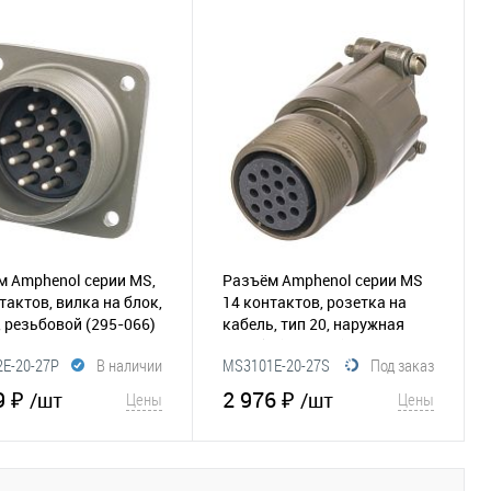
В корзину
В корзину
збранное
Сравнение
В избранное
Сравнение
м Amphenol серии MS,
Разъём Amphenol серии MS
тактов, вилка на блок,
14 контактов, розетка на
, резьбовой
(295-066)
кабель, тип 20, наружная
резьба
(295-210)
E-20-27P
В наличии
MS3101E-20-27S
Под заказ
9 ₽
2 976 ₽
/шт
/шт
Цены
Цены
В корзину
В корзину