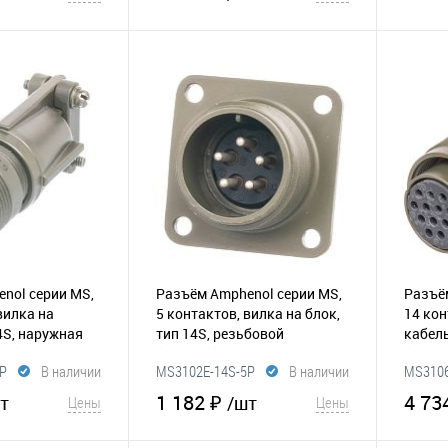
корзину
В корзину
Сравнение
В избранное
Сравнение
В и
nol серии MS,
Разъём Amphenol серии MS,
Разъё
вилка на
5 контактов, вилка на блок,
14 кон
4S, наружная
тип 14S, резьбовой
кабель
023)
(295-013)
(295-0
P
В наличии
MS3102E-14S-5P
В наличии
MS3106
1 182 ₽
4 73
т
/шт
Цены
Цены