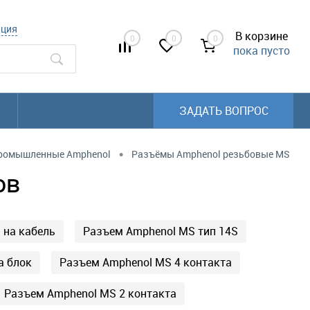
ация
В корзине
0
0
0
пока пусто
ЗАДАТЬ ВОПРОС
•
ромышленные Amphenol
Разъёмы Amphenol резьбовые MS
ов
 на кабель
Разъем Amphenol MS тип 14S
а блок
Разъем Amphenol MS 4 контакта
Разъем Amphenol MS 2 контакта