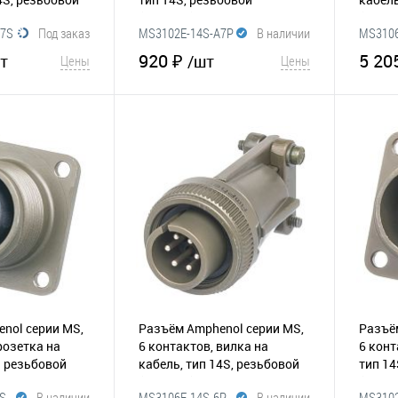
(295-161)
(295-0
A7S
Под заказ
MS3102E-14S-A7P
В наличии
MS3106
920 ₽
5 20
т
/шт
Цены
Цены
корзину
В корзину
Сравнение
В избранное
Сравнение
В и
nol серии MS,
Разъём Amphenol серии MS,
Разъё
розетка на
6 контактов, вилка на
6 конт
. резьбовой
кабель, тип 14S, резьбовой
тип 14
(295-034)
(295-0
S
В наличии
MS3106E-14S-6P
В наличии
MS3102