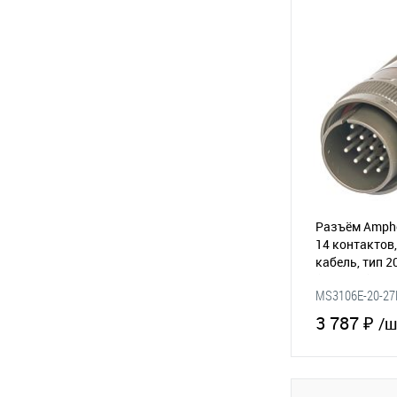
В 
В избранное
Разъём Amphe
14 контактов,
кабель, тип 2
(295-209)
MS3106E-20-27
3 787 ₽
/ш
В 