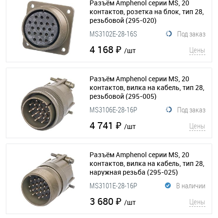
Разъём Amphenol серии MS, 20
контактов, розетка на блок, тип 28,
резьбовой
(295-020)
MS3102E-28-16S
Под заказ
4 168 ₽
Цены
/шт
Разъём Amphenol серии MS, 20
контактов, вилка на кабель, тип 28,
резьбовой
(295-005)
MS3106E-28-16P
Под заказ
4 741 ₽
Цены
/шт
Разъём Amphenol серии MS, 20
контактов, вилка на кабель, тип 28,
наружная резьба
(295-025)
MS3101E-28-16P
В наличии
3 680 ₽
Цены
/шт