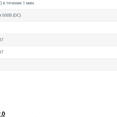
) в течение 1 мин.
и 500В (DC)
07
07