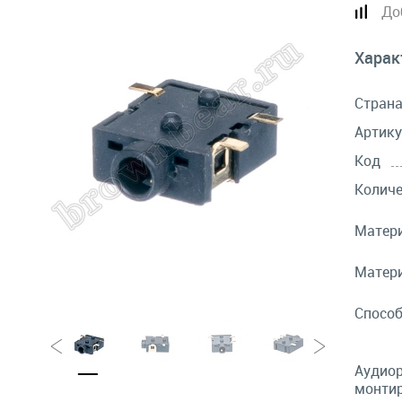
До
Харак
Стран
Артику
Код
Количе
Матери
Матери
Спосо
Аудиор
монтир