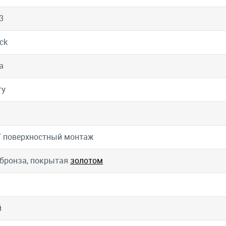
3
ck
а
ту
/ поверхностный монтаж
бронза, покрытая
золотом
й