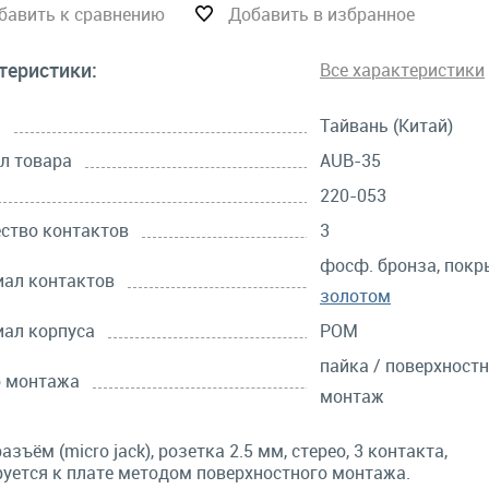
бавить к сравнению
Добавить в избранное
теристики:
Все характеристики
а
Тайвань (Китай)
л товара
AUB-35
220-053
ство контактов
3
фосф. бронза, покр
ал контактов
золотом
ал корпуса
POM
пайка / поверхност
б монтажа
монтаж
азъём (micro jack), розетка 2.5 мм, стерео, 3 контакта,
уется к плате методом поверхностного монтажа.