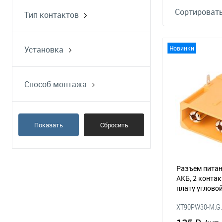
Сортировать
Тип контактов
вилка
розетка
Установка
Новинки
на кабель
на плату
Способ монтажа
пайка
Показать
Сбросить
Разъем питан
АКБ, 2 контак
плату углово
XT90PW30-M.G