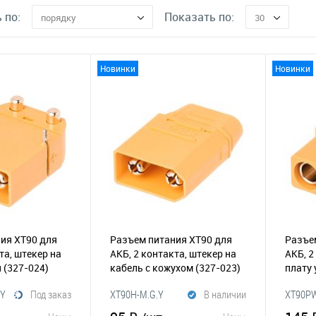
 по:
Показать по:
порядку
30
Новинки
Новинки
ия XT90 для
Разъем питания XT90 для
Разъе
та, штекер на
АКБ, 2 контакта, штекер на
АКБ, 2
й
(327-024)
кабель с кожухом
(327-023)
плату
.Y
Под заказ
XT90H-M.G.Y
В наличии
XT90PW