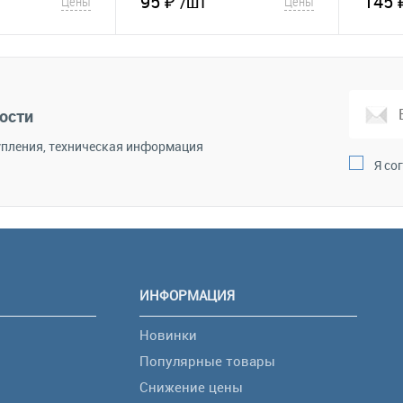
95 ₽
145 
/шт
Цены
Цены
корзину
В корзину
Сравнение
В избранное
Сравнение
В и
ости
пления, техническая информация
Я со
ИНФОРМАЦИЯ
Новинки
Популярные товары
Снижение цены