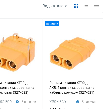
Вид каталога:
Новинки
м питания XT90 для
Разъем питания XT90 для
 контакта, розетка на
АКБ, 2 контакта, розетка на
 угловая
(327-022)
кабель с кожухом
(327-021)
30-F.G.Y
В наличии
XT90H-F.G.Y
В наличии