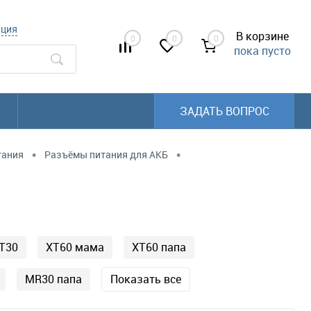
ация
В корзине
0
0
0
пока пусто
ЗАДАТЬ ВОПРОС
•
•
тания
Разъёмы питания для АКБ
T30
XT60 мама
XT60 папа
MR30 папа
Показать все