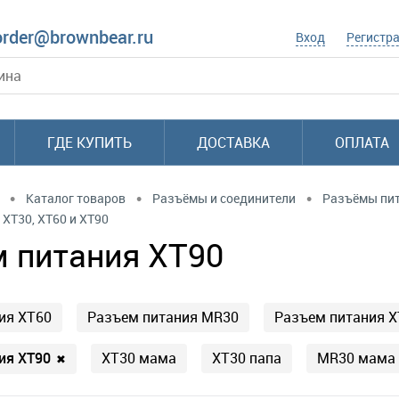
order@brownbear.ru
Вход
Регистр
ГДЕ КУПИТЬ
ДОСТАВКА
ОПЛАТА
•
•
•
Каталог товаров
Разъёмы и соединители
Разъёмы пи
XT30, XT60 и XT90
 питания XT90
ия XT60
Разъем питания MR30
Разъем питания X
ия XT90
XT30 мама
XT30 папа
MR30 мама
✖