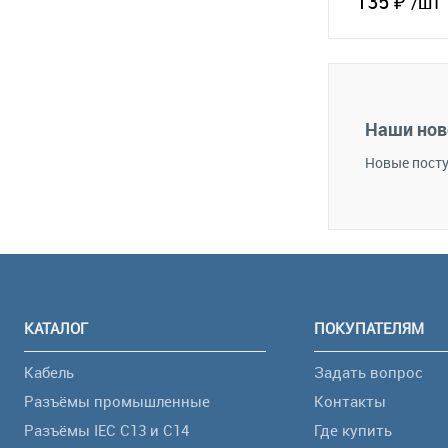
135 ₽
/шт
В 
В избранное
Наши нов
Новые посту
КАТАЛОГ
ПОКУПАТЕЛЯМ
Кабель
Задать вопрос
Разъёмы промышленные
Контакты
Разъёмы IEC C13 и C14
Где купить