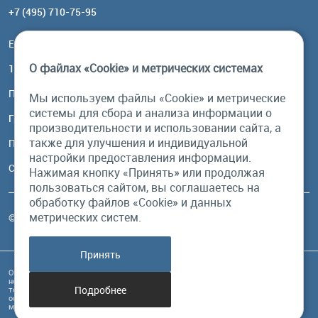
+7 (495) 710-75-95
Email:
order@brownbear.ru
О файлах «Cookie» и метрических системах
117485, Москва, ул. Профсоюзная, 84/32, корп 1
Посмотреть на карте
Мы используем файлы «Cookie» и метрические
системы для сбора и анализа информации о
График работы
производительности и использовании сайта, а
также для улучшения и индивидуальной
Пн-Пт: с 10:00 до 18:00
настройки предоставления информации.
Сб, Вс: выходной
Нажимая кнопку «Принять» или продолжая
пользоваться сайтом, вы соглашаетесь на
обработку файлов «Cookie» и данных
метрических систем.
© Бурый Медведь MMXXVI. Все права защищены.
Принять
Обращаем Ваше внимание на то, что данный интернет-сайт и его содержимое
носит исключительно информационный характер и ни при каких условиях
Подробнее
техническая информация, размещенная на сайте, не являются публичной
офертой, определяемой положениями Статьи 437 Гражданского кодекса РФ, и
может быть изменена в любое время без предупреждения.