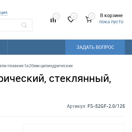
ация
В корзине
0
0
0
пока пусто
ЗАДАТЬ ВОПРОС
ели плавкие 5x20мм цилиндрические
рический, стеклянный,
Артикул:
FS-52GF-2.0/125