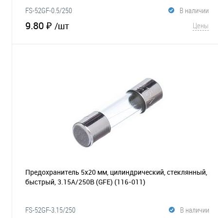
FS-52GF-0.5/250
В наличии
9.80 ₽
/шт
Цены
В корзину
В избранное
Сравнение
Предохранитель 5х20 мм, цилиндрический, стеклянный,
быстрый, 3.15А/250В (GFE)
(116-011)
FS-52GF-3.15/250
В наличии