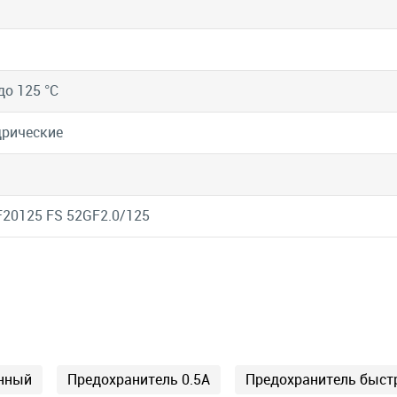
до 125 °C
рические
20125 FS 52GF2.0/125
янный
Предохранитель 0.5А
Предохранитель быст