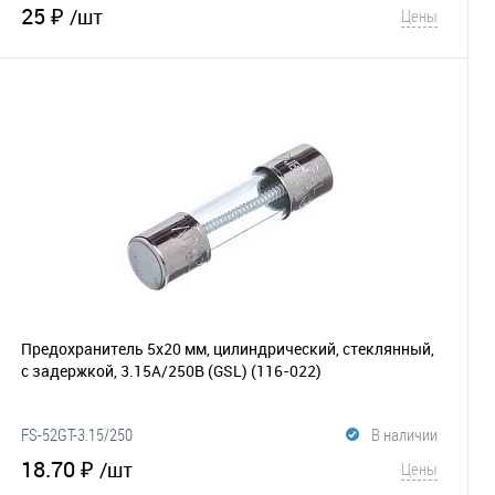
25 ₽
/шт
Цены
В корзину
В избранное
Сравнение
Предохранитель 5х20 мм, цилиндрический, стеклянный,
с задержкой, 3.15А/250В (GSL)
(116-022)
FS-52GT-3.15/250
В наличии
18.70 ₽
/шт
Цены