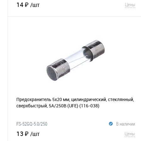
14 ₽
/шт
Цены
В корзину
В избранное
Сравнение
Предохранитель 5х20 мм, цилиндрический, стеклянный,
сверхбыстрый, 5А/250В (UFE)
(116-038)
FS-52GQ-5.0/250
В наличии
13 ₽
/шт
Цены