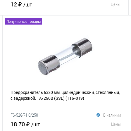
12 ₽
/шт
Цены
Популярные товары
В корзину
В избранное
Сравнение
Предохранитель 5х20 мм, цилиндрический, стеклянный,
с задержкой, 1А/250В (GSL)
(116-019)
FS-52GT-1.0/250
В наличии
18.70 ₽
/шт
Цены