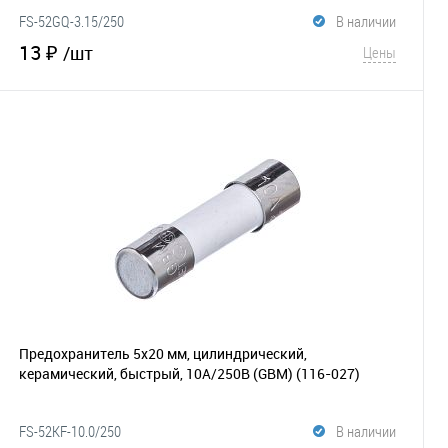
FS-52GQ-3.15/250
В наличии
13 ₽
/шт
Цены
В корзину
В избранное
Сравнение
Предохранитель 5х20 мм, цилиндрический,
керамический, быстрый, 10А/250В (GBM)
(116-027)
FS-52KF-10.0/250
В наличии