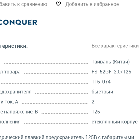
бавить к сравнению
Добавить в избранное
теристики:
Все характеристики
а
Тайвань (Китай)
л товара
FS-52GF-2.0/125
116-074
едохранителя
быстрый
й ток, А
2
е напряжение, В
125
полнения
стеклянный корпус
рический плавкий предохранитель 125В с габаритными