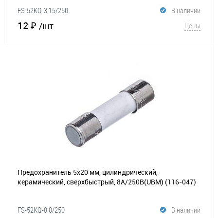
FS-52KQ-3.15/250
В наличии
12 ₽
/шт
Цены
В корзину
В избранное
Сравнение
Предохранитель 5х20 мм, цилиндрический,
керамический, сверхбыстрый, 8A/250В(UBM)
(116-047)
FS-52KQ-8.0/250
В наличии