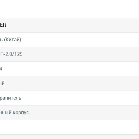
ER
ь (Китай)
F-2.0/125
4
ый
ранитель
нный корпус