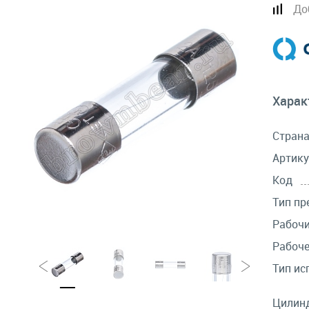
До
Харак
Стран
Артику
Код
Тип пр
Рабочи
Рабоче
Тип ис
Цилинд