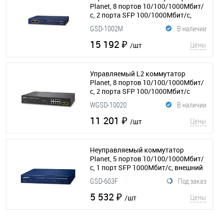
Planet, 8 портов 10/100/1000Мбит/
с, 2 порта SFP 100/1000Мбит/с,
питание через POE или от 12 В DC
GSD-1002M
В наличии
(адаптер в комплекте)
(154-079)
15 192 ₽
Цены
/шт
Управляемый L2 коммутатор
Planet, 8 портов 10/100/1000Мбит/
с, 2 порта SFP 100/1000Мбит/с
(154-072)
WGSD-10020
В наличии
11 201 ₽
Цены
/шт
Неуправляемый коммутатор
Planet, 5 портов 10/100/1000Мбит/
с, 1 порт SFP 1000Мбит/с, внешний
блок питания
(154-381)
GSD-603F
Под заказ
5 532 ₽
Цены
/шт