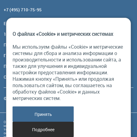
+7 (495) 710-75-95
Email:
order@brownbear.ru
О файлах «Cookie» и метрических системах
117485, Москва, ул. Профсоюзная, 84/32, корп 1
Посмотреть на карте
Мы используем файлы «Cookie» и метрические
системы для сбора и анализа информации о
График работы
производительности и использовании сайта, а
также для улучшения и индивидуальной
Пн-Пт: с 10:00 до 18:00
настройки предоставления информации.
Сб, Вс: выходной
Нажимая кнопку «Принять» или продолжая
пользоваться сайтом, вы соглашаетесь на
обработку файлов «Cookie» и данных
метрических систем.
© Бурый Медведь MMXXVI. Все права защищены.
Принять
Обращаем Ваше внимание на то, что данный интернет-сайт и его содержимое
носит исключительно информационный характер и ни при каких условиях
Подробнее
техническая информация, размещенная на сайте, не являются публичной
офертой, определяемой положениями Статьи 437 Гражданского кодекса РФ, и
может быть изменена в любое время без предупреждения.