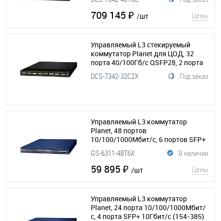
питания 220В
(154-393)
709 145 ₽
Цены
/шт
Управляемый L3 стекируемый
коммутатор Planet для ЦОД, 32
порта 40/100Гб/с QSFP28, 2 порта
10Гб/с SFP+, 2 блока питания 220В
DCS-7342-32C2X
Под заказ
(154-394)
Управляемый L3 коммутатор
Planet, 48 портов
10/100/1000Мбит/с, 6 портов SFP+
10Гбит/с
(154-386)
GS-6311-48T6X
В наличии
59 895 ₽
Цены
/шт
Управляемый L3 коммутатор
Planet, 24 порта 10/100/1000Мбит/
с, 4 порта SFP+ 10Гбит/с
(154-385)