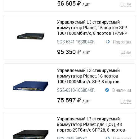
56 605 ₽
Цены
/шт
Управляемый L3 стекируемый
коммутатор Planet, 16 портов SFP
100/1000Мбит/с, 8 портов TP/SFP
1000Мбит/с, 4 порта SFP+ 10Гб/с, с
SGS-6341-16S8C4XR
Под заказ
резервным питанием
(154-239)
95 350 ₽
Цены
/шт
Управляемый L3 стекируемый
коммутатор Planet, 16 портов
100/1000Мбит/с SFP, 8 портов
TP/SFP combo 1000Мбит/с, 4 порта
SGS-6310-16S8C4XR
В наличии
SFP+ 10Гбит/с
(154-356)
75 597 ₽
Цены
/шт
Управляемый L3 стекируемый
коммутатор Planet для ЦОД, 48
портов 25Гбит/с SFP28, 8 портов
40/100Гбит/с QSFP28, 2 блока
DCS-7342-48Y8C
Под заказ