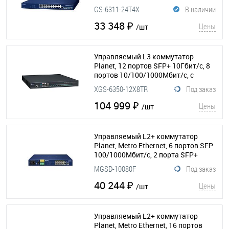
GS-6311-24T4X
В наличии
33 348 ₽
Цены
/шт
Управляемый L3 коммутатор
Planet, 12 портов SFP+ 10Гбит/с, 8
портов 10/100/1000Мбит/с, с
резервным источником питания
XGS-6350-12X8TR
Под заказ
(154-201)
104 999 ₽
Цены
/шт
Управляемый L2+ коммутатор
Planet, Metro Ethernet, 6 портов SFP
100/1000Мбит/с, 2 порта SFP+
1000/2500Мбит/с, 2 порта RJ-45
MGSD-10080F
Под заказ
10/100/1000Мбит/с
(154-086)
40 244 ₽
Цены
/шт
Управляемый L2+ коммутатор
Planet, Metro Ethernet, 16 портов