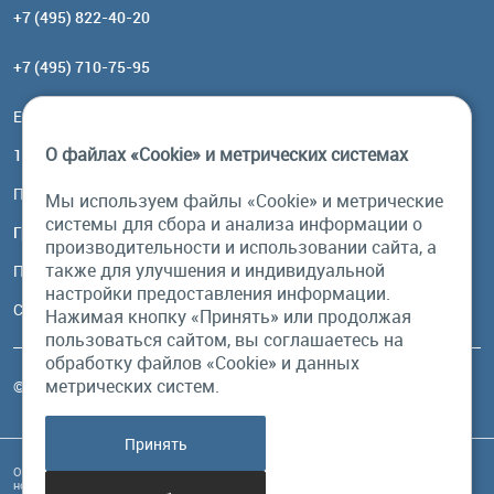
+7 (495) 822-40-20
+7 (495) 710-75-95
Email:
order@brownbear.ru
О файлах «Cookie» и метрических системах
117485, Москва, ул. Профсоюзная, 84/32, корп 1
Посмотреть на карте
Мы используем файлы «Cookie» и метрические
системы для сбора и анализа информации о
График работы
производительности и использовании сайта, а
также для улучшения и индивидуальной
Пн-Пт: с 10:00 до 18:00
настройки предоставления информации.
Сб, Вс: выходной
Нажимая кнопку «Принять» или продолжая
пользоваться сайтом, вы соглашаетесь на
обработку файлов «Cookie» и данных
метрических систем.
© Бурый Медведь MMXXVI. Все права защищены.
Принять
Обращаем Ваше внимание на то, что данный интернет-сайт и его содержимое
носит исключительно информационный характер и ни при каких условиях