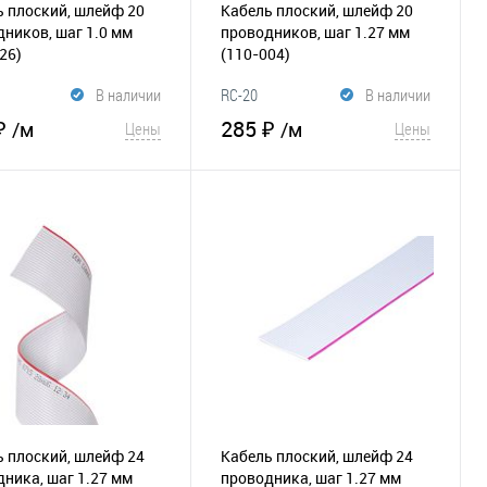
 плоский, шлейф 20
Кабель плоский, шлейф 20
ников, шаг 1.0 мм
проводников, шаг 1.27 мм
26)
(110-004)
В наличии
RC-20
В наличии
₽
285 ₽
/м
/м
Цены
Цены
В корзину
В корзину
збранное
К
В избранное
К
сравнению
сравнению
 плоский, шлейф 24
Кабель плоский, шлейф 24
никa, шаг 1.27 мм
проводникa, шаг 1.27 мм