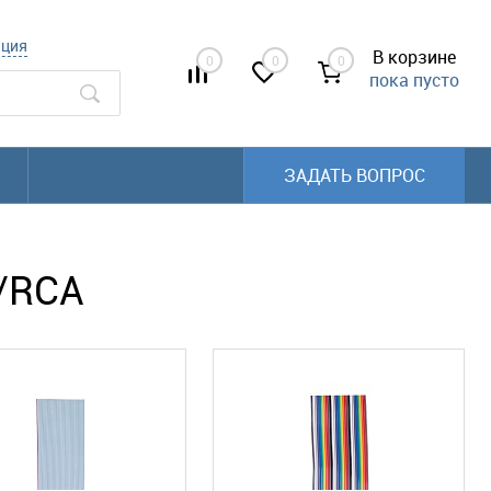
ация
В корзине
0
0
0
пока пусто
ЗАДАТЬ ВОПРОС
/RCA