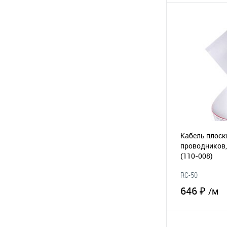
В 
В избранное
Кабель плоск
проводников,
(110-008)
RC-50
646 ₽
/м
В 