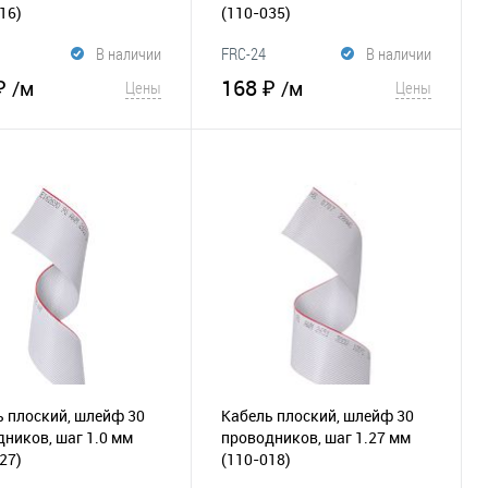
16)
(110-035)
В наличии
FRC-24
В наличии
₽
168 ₽
/м
/м
Цены
Цены
В корзину
В корзину
збранное
К
В избранное
К
сравнению
сравнению
 плоский, шлейф 30
Кабель плоский, шлейф 30
ников, шаг 1.0 мм
проводников, шаг 1.27 мм
27)
(110-018)