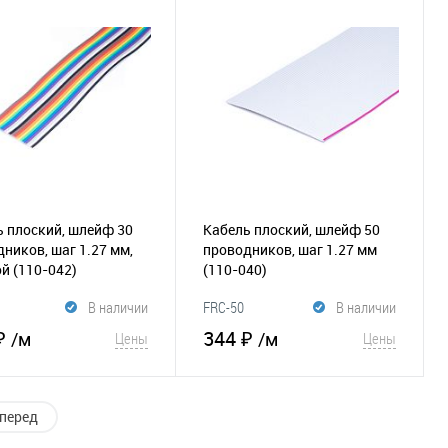
збранное
К
В избранное
К
сравнению
сравнению
 плоский, шлейф 30
Кабель плоский, шлейф 50
ников, шаг 1.27 мм,
проводников, шаг 1.27 мм
ой
(110-042)
(110-040)
В наличии
FRC-50
В наличии
₽
344 ₽
/м
/м
Цены
Цены
В корзину
В корзину
перед