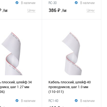
В наличии
RC-30
В наличии
₽
386 ₽
/м
/м
Цены
Цены
В корзину
В корзину
збранное
К
В избранное
К
сравнению
сравнению
 плоский, шлейф 34
Кабель плоский, шлейф 40
никa, шаг 1.27 мм
проводников, шаг 1.0 мм
06)
(110-011)
В наличии
RC1-40
В наличии