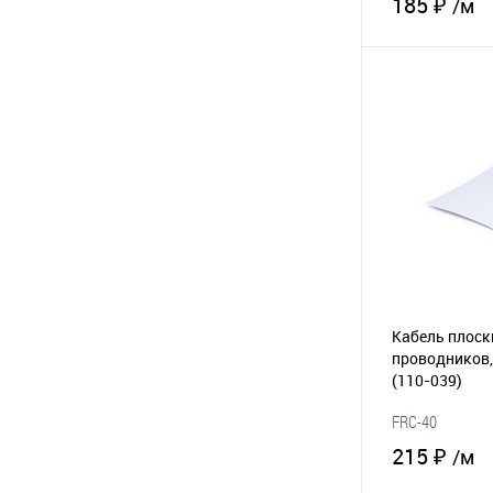
185 ₽
/м
В 
В избранное
Кабель плоск
проводников,
(110-039)
FRC-40
215 ₽
/м