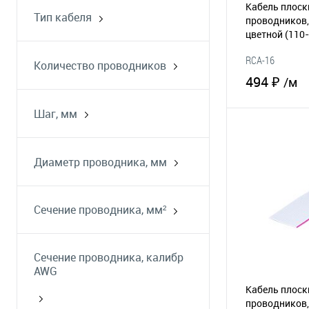
Кабель плоск
Тип кабеля
проводников,
шлейф (плоский кабель)
цветной
(110
RCA-16
Количество проводников
494 ₽
/м
Шаг, мм
0.635
В 
1
Диаметр проводника, мм
В избранное
1.27
Сечение проводника, мм²
0.051
0.081
Сечение проводника, калибр
AWG
Кабель плоск
проводников,