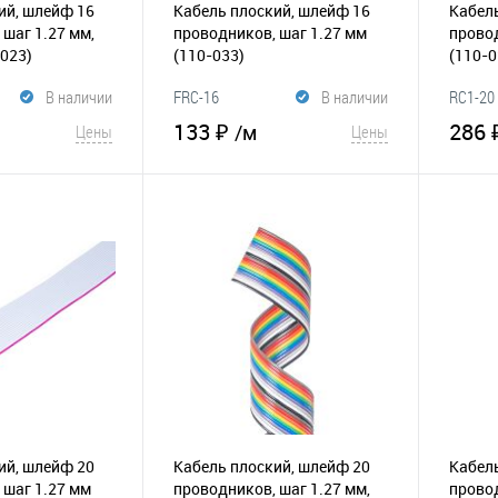
ий, шлейф 16
Кабель плоский, шлейф 16
Кабель
 шаг 1.27 мм,
проводников, шаг 1.27 мм
провод
-023)
(110-033)
(110-0
В наличии
FRC-16
В наличии
RC1-20
133 ₽
286 
/м
Цены
Цены
корзину
В корзину
Сравнение
В избранное
К
В и
сравнению
ий, шлейф 20
Кабель плоский, шлейф 20
Кабель
 шаг 1.27 мм
проводников, шаг 1.27 мм,
провод