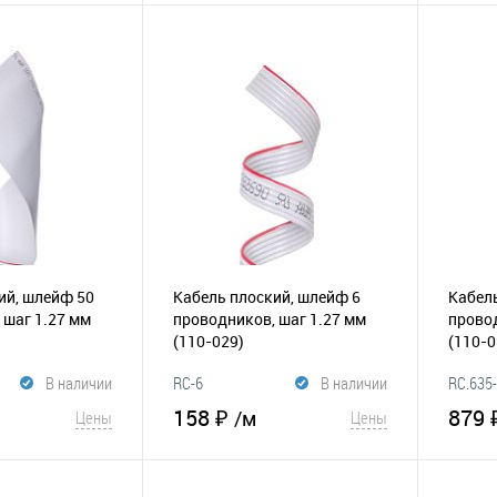
корзину
В корзину
К
В избранное
К
В и
сравнению
сравнению
ий, шлейф 50
Кабель плоский, шлейф 6
Кабель
 шаг 1.27 мм
проводников, шаг 1.27 мм
провод
(110-029)
(110-0
В наличии
RC-6
В наличии
RC.635
158 ₽
879 
/м
Цены
Цены
корзину
В корзину