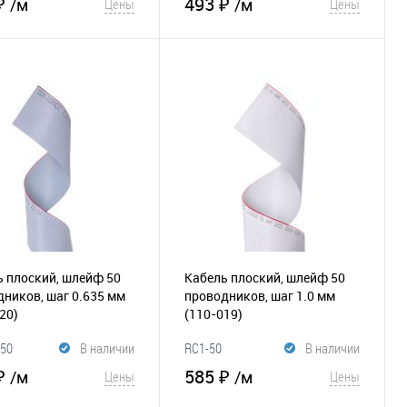
₽
493 ₽
/м
/м
Цены
Цены
В корзину
В корзину
збранное
К
В избранное
К
сравнению
сравнению
 плоский, шлейф 50
Кабель плоский, шлейф 50
ников, шаг 0.635 мм
проводников, шаг 1.0 мм
20)
(110-019)
-50
В наличии
RC1-50
В наличии
₽
585 ₽
/м
/м
Цены
Цены