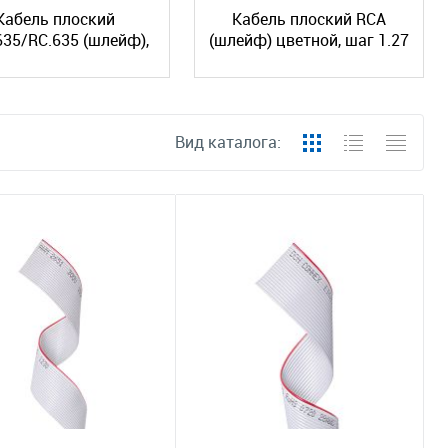
Кабель плоский
Кабель плоский RCA
635/RC.635 (шлейф),
(шлейф) цветной, шаг 1.27
шаг 0.635 мм
мм
Вид каталога: