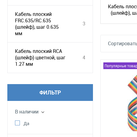
Кабель плос
(шлейф), ш
Кабель плоский
FRC.635/RC.635
3
(шлейф), шаг 0.635
мм
Сортировать
Кабель плоский RCA
(шлейф) цветной, шаг
4
1.27 мм
Популярные това
ФИЛЬТР
В наличии
Да