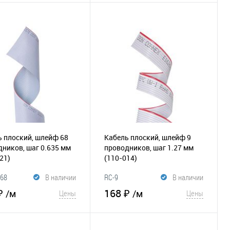
В корзину
В корзину
збранное
К
В избранное
К
сравнению
сравнению
 плоский, шлейф 68
Кабель плоский, шлейф 9
ников, шаг 0.635 мм
проводников, шаг 1.27 мм
21)
(110-014)
-68
В наличии
RC-9
В наличии
₽
168 ₽
/м
/м
Цены
Цены
В корзину
В корзину