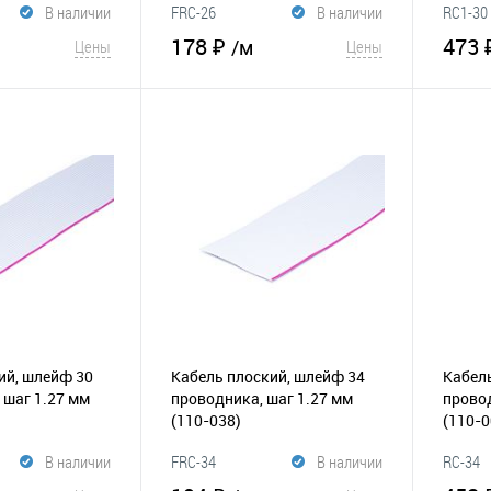
В наличии
FRC-26
В наличии
RC1-30
178 ₽
473 
/м
Цены
Цены
корзину
В корзину
К
В избранное
К
В и
сравнению
сравнению
ий, шлейф 30
Кабель плоский, шлейф 34
Кабель
 шаг 1.27 мм
проводникa, шаг 1.27 мм
провод
(110-038)
(110-0
В наличии
FRC-34
В наличии
RC-34