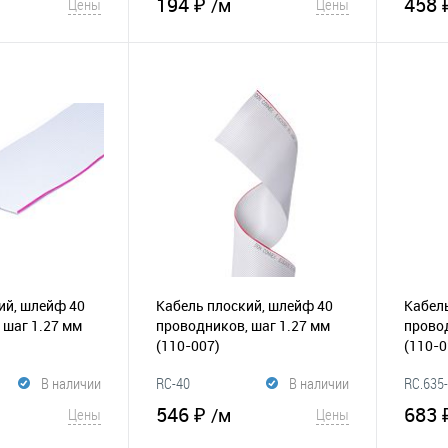
194 ₽
458 
/м
Цены
Цены
корзину
В корзину
К
В избранное
К
В и
сравнению
сравнению
ий, шлейф 40
Кабель плоский, шлейф 40
Кабель
 шаг 1.27 мм
проводников, шаг 1.27 мм
провод
(110-007)
(110-0
В наличии
RC-40
В наличии
RC.635
546 ₽
683 
/м
Цены
Цены