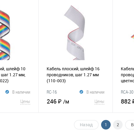
К
В избранное
К
В и
сравнению
сравнению
ий, шлейф 10
Кабель плоский, шлейф 16
Кабель
 шаг 1.27 мм,
проводников, шаг 1.27 мм
провод
-022)
(110-003)
цветн
В наличии
RC-16
В наличии
RCA-30
246 ₽
882 
/м
Цены
Цены
корзину
В корзину
Назад
1
2
В