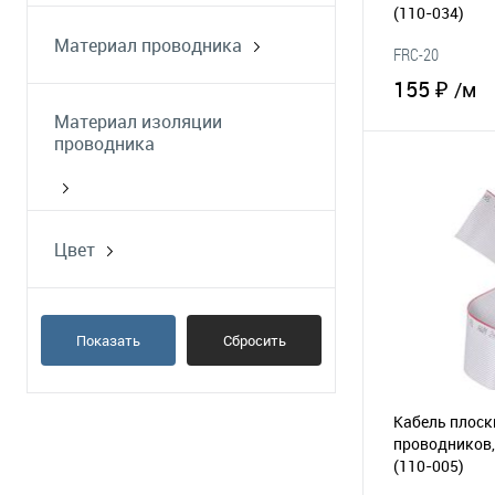
(110-034)
Материал проводника
FRC-20
луженая медь
155 ₽
/м
Материал изоляции
проводника
В 
ПВХ
В избранное
ПВХ UL-VW-1
Цвет
поливинилхлорид
серый
цветной
Показать
Сбросить
Кабель плоск
проводников,
(110-005)