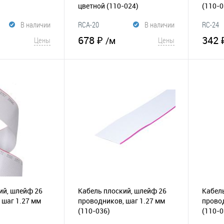
цветной
(110-024)
(110-0
В наличии
RCA-20
В наличии
RC-24
678 ₽
342 
/м
Цены
Цены
корзину
В корзину
К
В избранное
К
В и
сравнению
сравнению
ий, шлейф 26
Кабель плоский, шлейф 26
Кабель
 шаг 1.27 мм
проводников, шаг 1.27 мм
провод
(110-036)
(110-0