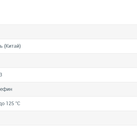
ь (Китай)
3
лефин
до 125 °C