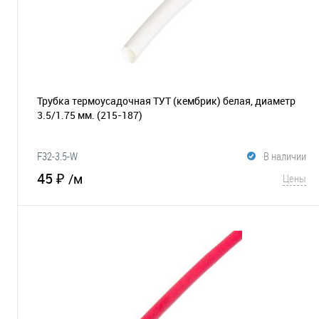
Трубка термоусадочная ТУТ (кембрик) белая, диаметр
3.5/1.75 мм.
(215-187)
F32-3.5-W
В наличии
45 ₽
/м
Цены
В корзину
В избранное
Сравнение