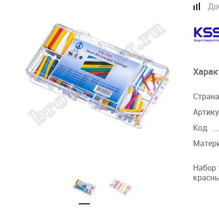
До
Харак
Стран
Артику
Код
Матер
Набор 
красны