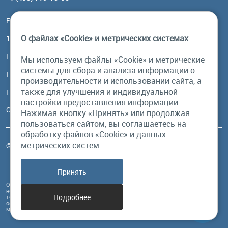
Email:
order@brownbear.ru
О файлах «Cookie» и метрических системах
117485, Москва, ул. Профсоюзная, 84/32, корп 1
Посмотреть на карте
Мы используем файлы «Cookie» и метрические
системы для сбора и анализа информации о
График работы
производительности и использовании сайта, а
также для улучшения и индивидуальной
Пн-Пт: с 10:00 до 18:00
настройки предоставления информации.
Сб, Вс: выходной
Нажимая кнопку «Принять» или продолжая
пользоваться сайтом, вы соглашаетесь на
обработку файлов «Cookie» и данных
метрических систем.
© Бурый Медведь MMXXVI. Все права защищены.
Принять
Обращаем Ваше внимание на то, что данный интернет-сайт и его содержимое
носит исключительно информационный характер и ни при каких условиях
Подробнее
техническая информация, размещенная на сайте, не являются публичной
офертой, определяемой положениями Статьи 437 Гражданского кодекса РФ, и
может быть изменена в любое время без предупреждения.