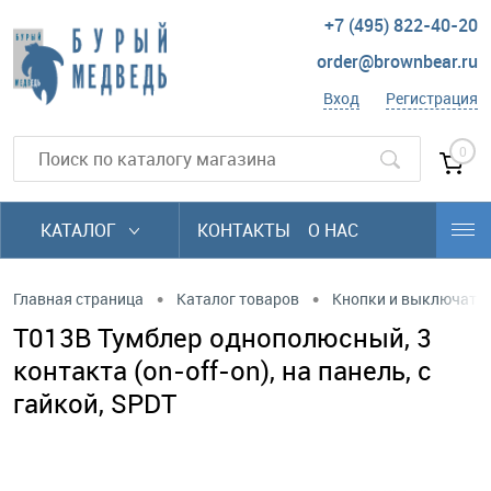
+7 (495) 822-40-20
order@brownbear.ru
Вход
Регистрация
0
КАТАЛОГ
КОНТАКТЫ
О НАС
•
•
Главная страница
Каталог товаров
Кнопки и выключате
T013B Тумблер однополюсный, 3
контакта (on-off-on), на панель, с
гайкой, SPDT