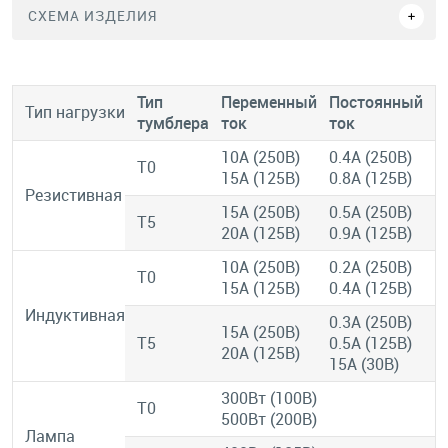
СХЕМА ИЗДЕЛИЯ
Тип
Переменный
Постоянный
Тип нагрузки
тумблера
ток
ток
10A (250В)
0.4A (250В)
T0
15A (125В)
0.8А (125В)
Резистивная
15A (250В)
0.5A (250В)
T5
20А (125В)
0.9А (125В)
10A (250В)
0.2A (250В)
T0
15A (125В)
0.4А (125В)
Индуктивная
0.3A (250В)
15A (250В)
T5
0.5А (125В)
20А (125В)
15А (30В)
300Вт (100В)
T0
500Вт (200В)
Лампа