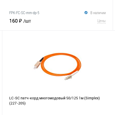
FPK-FC-SC-mm-dp-5
В наличии
160 ₽
/шт
Цены
В корзину
В избранное
Сравнение
LC-SC патч-корд многомодовый 50/125 1м (Simplex)
(227-205)