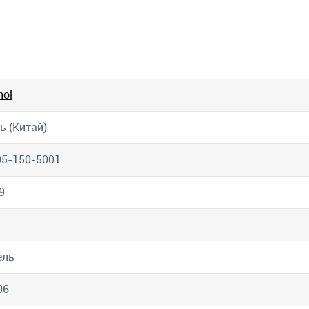
ol
ь (Китай)
5-150-5001
9
ель
06