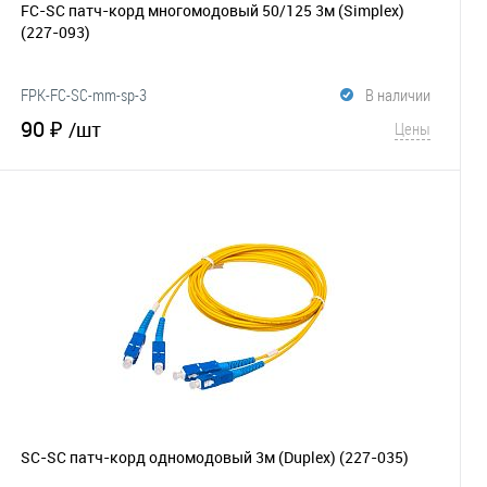
FC-SC патч-корд многомодовый 50/125 3м (Simplex)
(227-093)
FPK-FC-SC-mm-sp-3
В наличии
90 ₽
/шт
Цены
В корзину
В избранное
Сравнение
SC-SC патч-корд одномодовый 3м (Duplex)
(227-035)