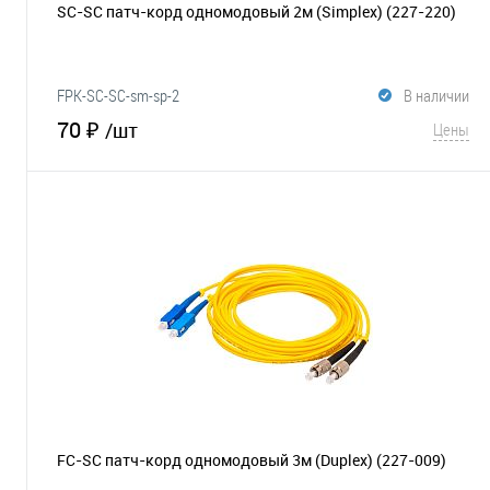
SC-SC патч-корд одномодовый 2м (Simplex)
(227-220)
FPK-SC-SC-sm-sp-2
В наличии
70 ₽
/шт
Цены
В корзину
В избранное
Сравнение
FC-SC патч-корд одномодовый 3м (Duplex)
(227-009)