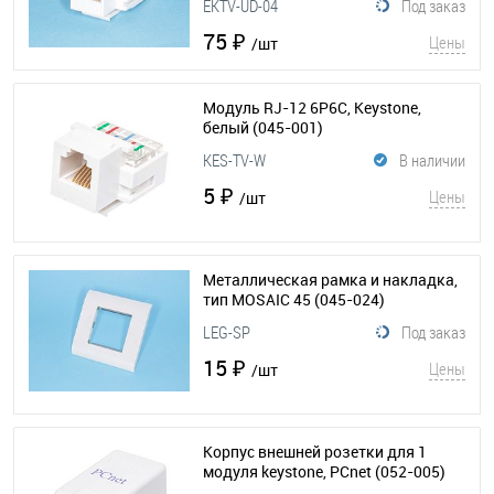
EKTV-UD-04
Под заказ
75 ₽
Цены
/шт
Модуль RJ-12 6P6C, Keystone,
белый
(045-001)
KES-TV-W
В наличии
5 ₽
Цены
/шт
Металлическая рамка и накладка,
тип MOSAIC 45
(045-024)
LEG-SP
Под заказ
15 ₽
Цены
/шт
Корпус внешней розетки для 1
модуля keystone, PCnet
(052-005)