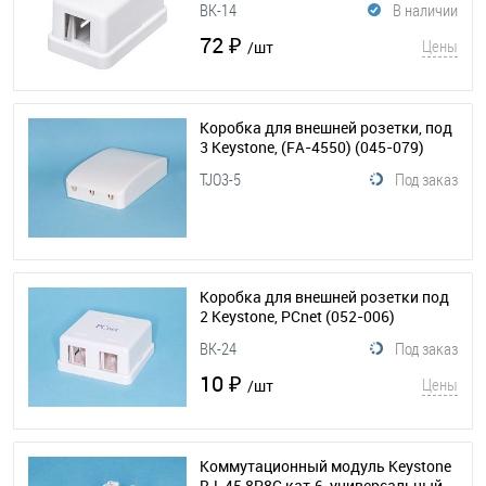
BK-14
В наличии
72 ₽
Цены
/шт
Коробка для внешней розетки, под
3 Keystone, (FA-4550)
(045-079)
TJO3-5
Под заказ
Коробка для внешней розетки под
2 Keystone, PCnet
(052-006)
BK-24
Под заказ
10 ₽
Цены
/шт
Коммутационный модуль Keystone
RJ-45 8P8C кат.6, универсальный,