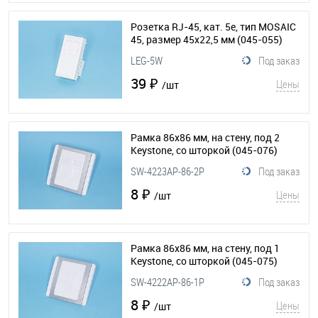
Розетка RJ-45, кат. 5е, тип MOSAIC
45, размер 45х22,5 мм
(045-055)
LEG-5W
Под заказ
39 ₽
Цены
/шт
Рамка 86х86 мм, на стену, под 2
Keystone, со шторкой
(045-076)
SW-4223AP-86-2P
Под заказ
8 ₽
Цены
/шт
Рамка 86х86 мм, на стену, под 1
Keystone, со шторкой
(045-075)
SW-4222AP-86-1P
Под заказ
8 ₽
Цены
/шт