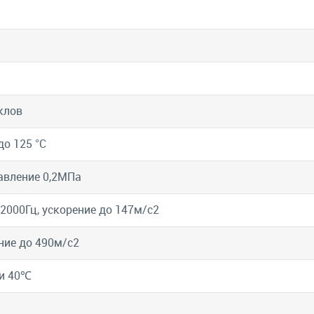
клов
до 125 °C
давление 0,2МПа
 2000Гц, ускорение до 147м/с2
ние до 490м/с2
и 40℃