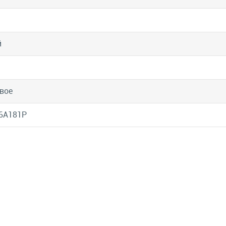
й
вое
6A181P