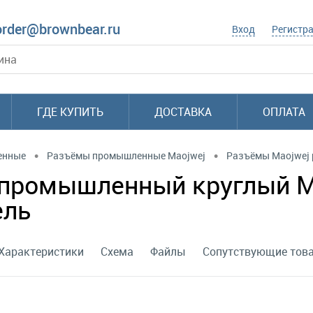
order@brownbear.ru
Вход
Регистр
ГДЕ КУПИТЬ
ДОСТАВКА
ОПЛАТА
•
•
енные
Разъёмы промышленные Maojwej
Разъёмы Maojwej
промышленный круглый MI
ель
Характеристики
Схема
Файлы
Сопутствующие тов