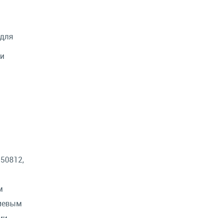
 для
ли
50812,
м
миевым