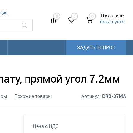
ация
В корзине
0
0
0
пока пусто
ЗАДАТЬ ВОПРОС
ату, прямой угол 7.2мм
ары
Похожие товары
Артикул:
DRB-37MA
Цена с НДС: