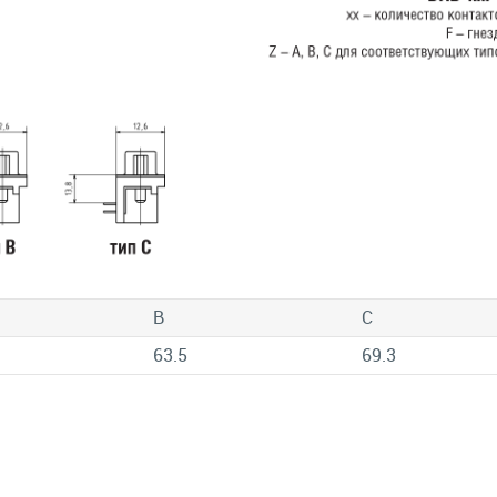
B
C
63.5
69.3