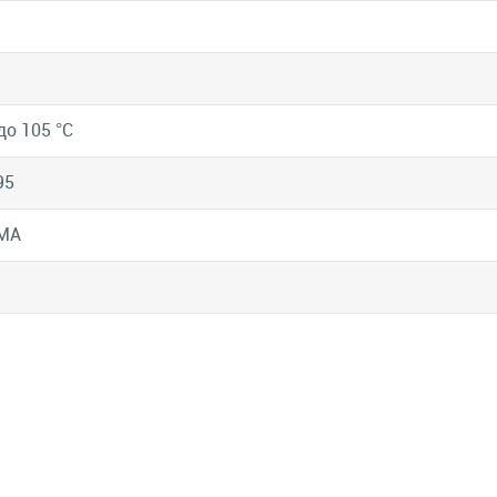
до 105 °C
95
MA