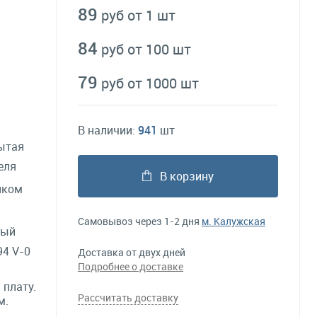
89
руб от 1 шт
84
руб от 100 шт
79
руб от 1000 шт
В наличии:
941
шт
ытая
еля
В корзину
нком
Самовывоз через 1-2 дня
м. Калужская
ный
4 V-0
Доставка от двух дней
Подробнее о доставке
 плату.
Рассчитать доставку
м.