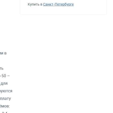
Купить в
Санкт-Петербурге
ми в
ть
 50 –
 для
руются
 плату
ёмов: