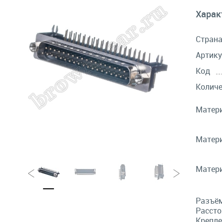
Харак
Стран
Артику
Код
Количе
Матери
Матери
Матери
Разъём
Рассто
Крепле