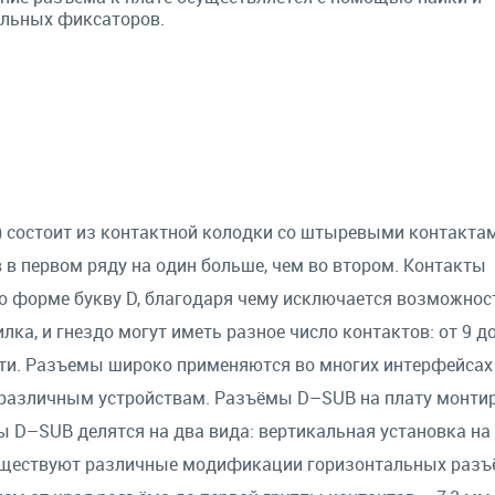
льных фиксаторов.
) состоит из контактной колодки со штыревыми контакта
 в первом ряду на один больше, чем во втором. Контакты
форме букву D, благодаря чему исключается возможнос
ка, и гнездо могут иметь разное число контактов: от 9 до
сти. Разъемы широко применяются во многих интерфейсах
к различным устройствам. Разъёмы D–SUB на плату монти
ы D–SUB делятся на два вида: вертикальная установка на
 Существуют различные модификации горизонтальных разъ