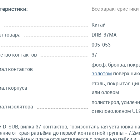
теристики:
Все характеристики
а
Китай
л товара
DRB-37MA
005-053
ство контактов
37
фосф. бронза, покр
ал контактов
золотом
поверх ник
сталь, покрытая ци
ал корпуса
или оловом
полистирол, усилен
ал изолятора
стекловолокном UL9
 D-SUB, вилка 37 контактов, горизонтальная установка на
яние от края разъёма до первой контактной группы - 7,2м
ние разъёма к плате осуществляется с помощью пайки и