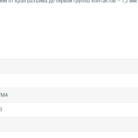
м от края разъёма до первой группы контактов – 7,2 мм.;
7MA
3