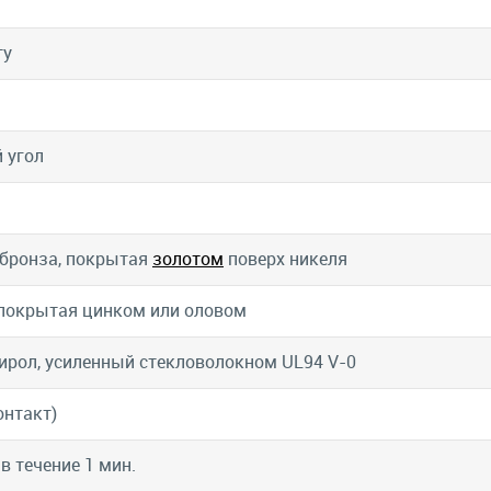
ту
 угол
бронза, покрытая
золотом
поверх никеля
 покрытая цинком или оловом
ирол, усиленный стекловолокном UL94 V-0
онтакт)
 в течение 1 мин.