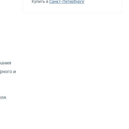
Купить в
Санкт-Петербурге
вания
рного и
еля.