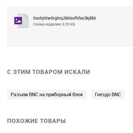
0sohjt0w0rghnj2kh6ofhfex3kj8bkiz.png
Схема изделия, 6.55 КБ
C ЭТИМ ТОВАРОМ ИСКАЛИ
Разъем BNC на приборный блок
Гнездо BNC
ПОХОЖИЕ ТОВАРЫ