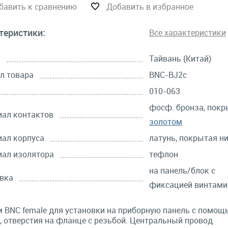
бавить к сравнению
Добавить в избранное
теристики:
Все характеристики
а
Тайвань (Китай)
л товара
BNC-BJ2c
010-063
фосф. бронза, покр
ал контактов
золотом
ал корпуса
латунь, покрытая н
ал изолятора
тефлон
на панель/блок с
вка
фиксацией винтами
 BNC female для установки на приборную панель с помощ
, отверстия на фланце с резьбой. Центральный провод