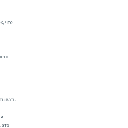
к, что
осто
ртывать
ки
 это