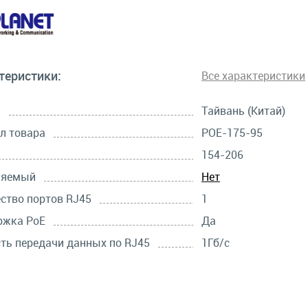
теристики:
Все характеристики
а
Тайвань (Китай)
л товара
POE-175-95
154-206
ляемый
Нет
ство портов RJ45
1
ржка PoE
Да
ть передачи данных по RJ45
1Гб/с