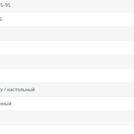
5-95
6
ну / настольный
енный