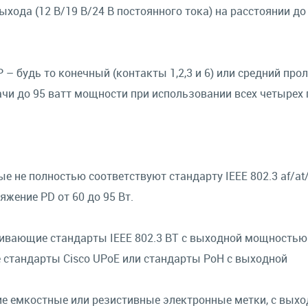
хода (12 В/19 В/24 В постоянного тока) на расстоянии до
– будь то конечный (контакты 1,2,3 и 6) или средний прол
дачи до 95 ватт мощности при использовании всех четырех 
е не полностью соответствуют стандарту IEEE 802.3 af/at/
жение PD от 60 до 95 Вт.
живающие стандарты IEEE 802.3 BT с выходной мощностью 
 стандарты Cisco UPoE или стандарты PoH с выходной
е емкостные или резистивные электронные метки, с вых