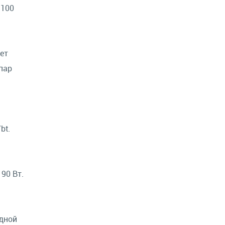
 100
ет
пар
bt.
90 Вт.
одной