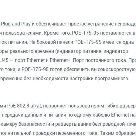
lug and Play и обеспечивает простое устранение неполадо
 пользователями. Кроме того, POE-175-95 поставляется в
лок питания. На боковой панели POE-175-95 имеется одна
оры реального времени (индикатор питания, индикатор
45 — порт Ethernet и Ethernet+. Порт постоянного тока. Пр
го тока, и POE-175-95 готов обеспечить высокоскоростную
новременно без необходимости настройки программного
и PoE 802.3 af/at, позволяет пользователям гибко разве
передачи данных и питания по одному кабелю Ethernet на
P-камеру безопасности и развертывание беспроводной точ
полнительной проводки переменного тока. Таким образом,