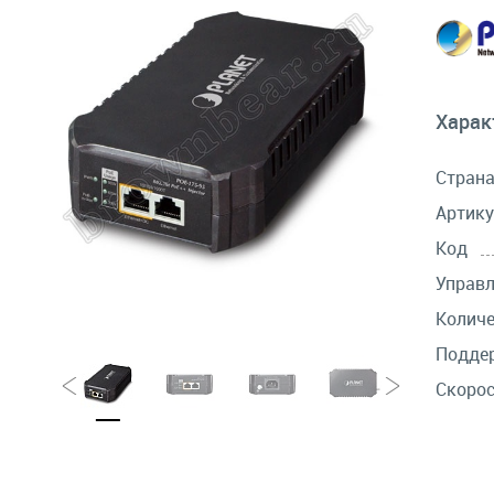
Харак
Стран
Артику
Код
Управ
Количе
Подде
Скорос