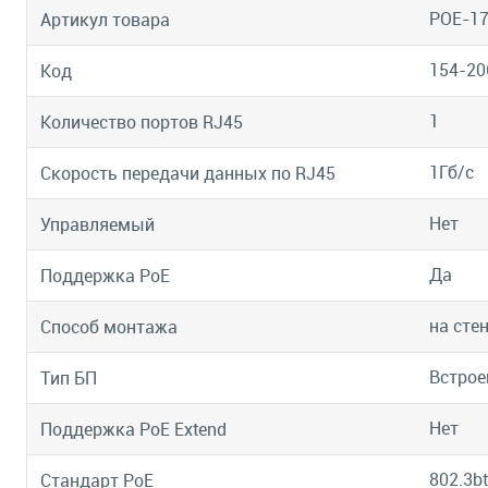
POE-17
Артикул товара
154-20
Код
1
Количество портов RJ45
1Гб/с
Скорость передачи данных по RJ45
Нет
Управляемый
Да
Поддержка PoE
на сте
Способ монтажа
Встро
Тип БП
Нет
Поддержка PoE Extend
802.3bt
Стандарт PoE