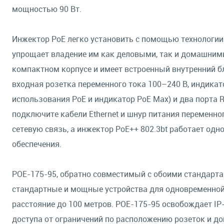
мощностью 90 Вт.
Инжектор PoE легко установить с помощью технологии P
упрощает владение им как деловыми, так и домашними
компактном корпусе и имеет встроенный внутренний б
входная розетка переменного тока 100–240 В, индикат
использования PoE и индикатор PoE Max) и два порта RJ
подключите кабели Ethernet и шнур питания переменно
сетевую связь, а инжектор PoE++ 802.3bt работает од
обеспечения.
POE-175-95, обратно совместимый с обоими стандартам
стандартные и мощные устройства для одновременной 
расстояние до 100 метров. POE-175-95 освобождает I
доступа от ограничений по расположению розеток и до