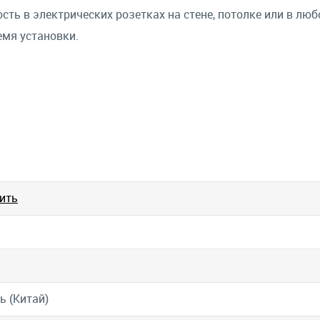
сть в электрических розетках на стене, потолке или в лю
емя установки.
ить
ь (Китай)