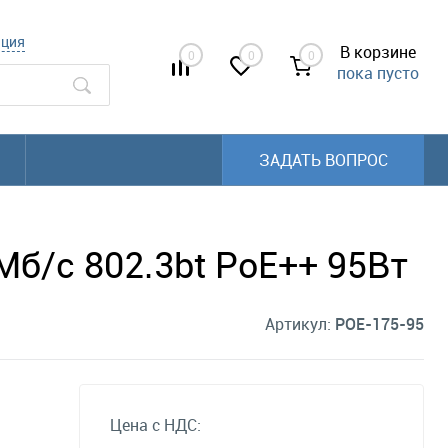
ация
В корзине
0
0
0
пока пусто
ЗАДАТЬ ВОПРОС
Мб/с 802.3bt PoE++ 95Вт
Артикул:
POE-175-95
Цена с НДС: