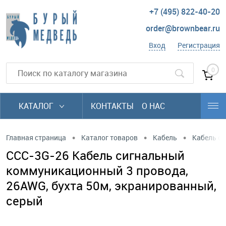
+7 (495) 822-40-20
order@brownbear.ru
Вход
Регистрация
0
КАТАЛОГ
КОНТАКТЫ
О НАС
•
•
•
Главная страница
Каталог товаров
Кабель
Кабель си
CCC-3G-26 Кабель сигнальный
коммуникационный 3 провода,
26AWG, бухта 50м, экранированный,
серый