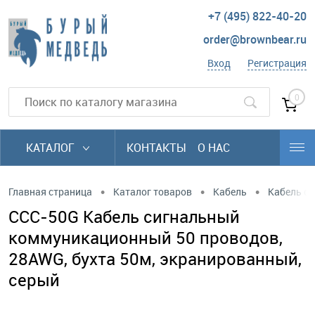
+7 (495) 822-40-20
order@brownbear.ru
Вход
Регистрация
0
КАТАЛОГ
КОНТАКТЫ
О НАС
•
•
•
Главная страница
Каталог товаров
Кабель
Кабель си
CCC-50G Кабель сигнальный
коммуникационный 50 проводов,
28AWG, бухта 50м, экранированный,
серый