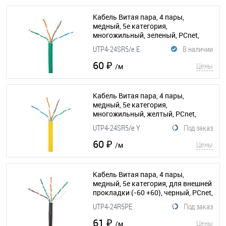
Кабель Витая пара, 4 пары,
медный, 5е категория,
многожильный, зеленый, PCnet,
бухта 300м
(015-034)
UTP4-24SR5/e E
В наличии
60 ₽
Цены
/м
Кабель Витая пара, 4 пары,
медный, 5е категория,
многожильный, желтый, PCnet,
бухта 300м
(015-037)
UTP4-24SR5/e Y
Под заказ
60 ₽
Цены
/м
Кабель Витая пара, 4 пары,
медный, 5е категория, для внешней
прокладки (-60 +60), черный, PCnet,
бухта 305м
(015-154)
UTP4-24R5PE
Под заказ
61 ₽
Цены
/м