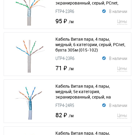
экранированный, серый, PCnet,
бухта 305м
(015-170)
FTP4-23R6
В наличии
95 ₽
Цены
/м
Кабель Витая пара, 4 пары,
медный, 6 категории, серый, PCnet,
бухта 305м
(015-102)
UTP4-23R6
В наличии
71 ₽
Цены
/м
Кабель Витая пара, 4 пары,
медный, 5е категория,
экранированный, серый, на
катушке 305м
(015-227)
FTP4-24R5
В наличии
82 ₽
Цены
/м
Кабель Витая пара, 4 пары,