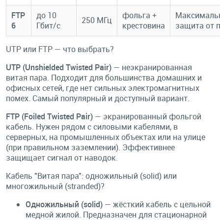
FTP
до 10
фольга +
Максималь
250 МГц
6
Гбит/с
крестовина
защита от 
UTP или FTP — что выбрать?
UTP (Unshielded Twisted Pair)
— неэкранированная
витая пара. Подходит для большинства домашних и
офисных сетей, где нет сильных электромагнитных
помех. Самый популярный и доступный вариант.
FTP (Foiled Twisted Pair)
— экранированный фольгой
кабель. Нужен рядом с силовыми кабелями, в
серверных, на промышленных объектах или на улице
(при правильном заземлении). Эффективнее
защищает сигнал от наводок.
Кабель "Витая пара": одножильный (solid) или
многожильный (stranded)?
Одножильный (solid)
— жёсткий кабель с цельной
медной жилой. Предназначен для стационарной