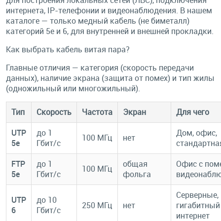
для построения локальных сетей (ЛВС), подключения
интернета, IP-телефонии и видеонаблюдения. В нашем
каталоге — только медный кабель (не биметалл)
категорий 5e и 6, для внутренней и внешней прокладки.
Как выбрать кабель витая пара?
Главные отличия — категория (скорость передачи
данных), наличие экрана (защита от помех) и тип жилы
(одножильный или многожильный).
Тип
Скорость
Частота
Экран
Для чего
UTP
до 1
Дом, офис,
100 МГц
нет
5e
Гбит/с
стандартна
FTP
до 1
общая
Офис с пом
100 МГц
5e
Гбит/с
фольга
видеонабл
Серверные,
UTP
до 10
250 МГц
нет
гигабитный
6
Гбит/с
интернет