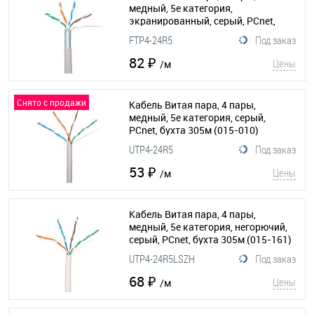
медный, 5е категория,
экранированный, серый, PCnet,
бухта 305м
(015-011)
FTP4-24R5
Под заказ
82 ₽
Цены
/м
Снято с продажи
Кабель Витая пара, 4 пары,
медный, 5е категория, серый,
PCnet, бухта 305м
(015-010)
UTP4-24R5
Под заказ
53 ₽
Цены
/м
Кабель Витая пара, 4 пары,
медный, 5е категория, негорючий,
серый, PCnet, бухта 305м
(015-161)
UTP4-24R5LSZH
Под заказ
68 ₽
Цены
/м