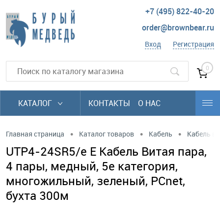
+7 (495) 822-40-20
order@brownbear.ru
Вход
Регистрация
0
КАТАЛОГ
КОНТАКТЫ
О НАС
•
•
•
Главная страница
Каталог товаров
Кабель
Кабель в
UTP4-24SR5/e E Кабель Витая пара,
4 пары, медный, 5е категория,
многожильный, зеленый, PCnet,
бухта 300м