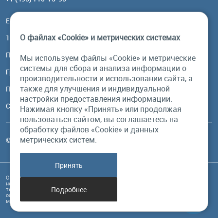
Email:
order@brownbear.ru
О файлах «Cookie» и метрических системах
117485, Москва, ул. Профсоюзная, 84/32, корп 1
Посмотреть на карте
Мы используем файлы «Cookie» и метрические
системы для сбора и анализа информации о
График работы
производительности и использовании сайта, а
также для улучшения и индивидуальной
Пн-Пт: с 10:00 до 18:00
настройки предоставления информации.
Сб, Вс: выходной
Нажимая кнопку «Принять» или продолжая
пользоваться сайтом, вы соглашаетесь на
обработку файлов «Cookie» и данных
метрических систем.
© Бурый Медведь MMXXVI. Все права защищены.
Принять
Обращаем Ваше внимание на то, что данный интернет-сайт и его содержимое
носит исключительно информационный характер и ни при каких условиях
Подробнее
техническая информация, размещенная на сайте, не являются публичной
офертой, определяемой положениями Статьи 437 Гражданского кодекса РФ, и
может быть изменена в любое время без предупреждения.