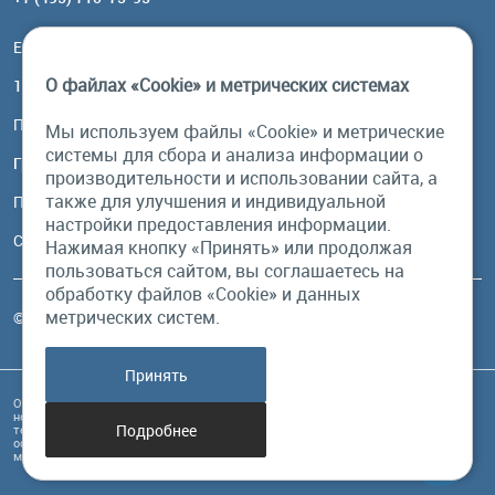
Email:
order@brownbear.ru
О файлах «Cookie» и метрических системах
117485, Москва, ул. Профсоюзная, 84/32, корп 1
Посмотреть на карте
Мы используем файлы «Cookie» и метрические
системы для сбора и анализа информации о
График работы
производительности и использовании сайта, а
также для улучшения и индивидуальной
Пн-Пт: с 10:00 до 18:00
настройки предоставления информации.
Сб, Вс: выходной
Нажимая кнопку «Принять» или продолжая
пользоваться сайтом, вы соглашаетесь на
обработку файлов «Cookie» и данных
метрических систем.
© Бурый Медведь MMXXVI. Все права защищены.
Принять
Обращаем Ваше внимание на то, что данный интернет-сайт и его содержимое
носит исключительно информационный характер и ни при каких условиях
Подробнее
техническая информация, размещенная на сайте, не являются публичной
офертой, определяемой положениями Статьи 437 Гражданского кодекса РФ, и
может быть изменена в любое время без предупреждения.