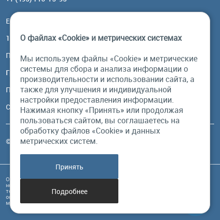
Email:
order@brownbear.ru
О файлах «Cookie» и метрических системах
117485, Москва, ул. Профсоюзная, 84/32, корп 1
Посмотреть на карте
Мы используем файлы «Cookie» и метрические
системы для сбора и анализа информации о
График работы
производительности и использовании сайта, а
также для улучшения и индивидуальной
Пн-Пт: с 10:00 до 18:00
настройки предоставления информации.
Сб, Вс: выходной
Нажимая кнопку «Принять» или продолжая
пользоваться сайтом, вы соглашаетесь на
обработку файлов «Cookie» и данных
метрических систем.
© Бурый Медведь MMXXVI. Все права защищены.
Принять
Обращаем Ваше внимание на то, что данный интернет-сайт и его содержимое
носит исключительно информационный характер и ни при каких условиях
Подробнее
техническая информация, размещенная на сайте, не являются публичной
офертой, определяемой положениями Статьи 437 Гражданского кодекса РФ, и
может быть изменена в любое время без предупреждения.