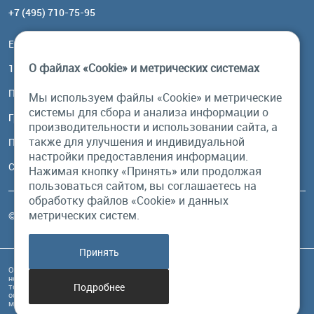
+7 (495) 710-75-95
Email:
order@brownbear.ru
О файлах «Cookie» и метрических системах
117485, Москва, ул. Профсоюзная, 84/32, корп 1
Посмотреть на карте
Мы используем файлы «Cookie» и метрические
системы для сбора и анализа информации о
График работы
производительности и использовании сайта, а
также для улучшения и индивидуальной
Пн-Пт: с 10:00 до 18:00
настройки предоставления информации.
Сб, Вс: выходной
Нажимая кнопку «Принять» или продолжая
пользоваться сайтом, вы соглашаетесь на
обработку файлов «Cookie» и данных
метрических систем.
© Бурый Медведь MMXXVI. Все права защищены.
Принять
Обращаем Ваше внимание на то, что данный интернет-сайт и его содержимое
носит исключительно информационный характер и ни при каких условиях
Подробнее
техническая информация, размещенная на сайте, не являются публичной
офертой, определяемой положениями Статьи 437 Гражданского кодекса РФ, и
может быть изменена в любое время без предупреждения.