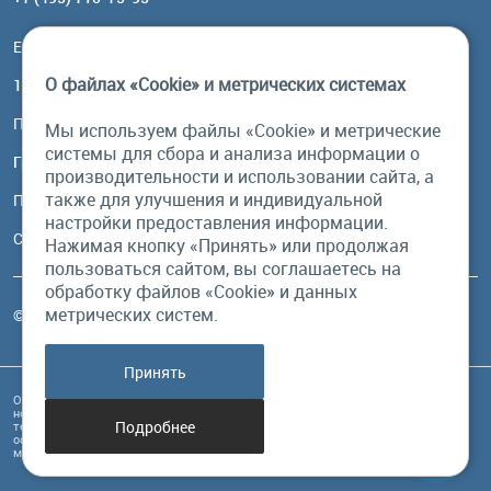
Email:
order@brownbear.ru
О файлах «Cookie» и метрических системах
117485, Москва, ул. Профсоюзная, 84/32, корп 1
Посмотреть на карте
Мы используем файлы «Cookie» и метрические
системы для сбора и анализа информации о
График работы
производительности и использовании сайта, а
также для улучшения и индивидуальной
Пн-Пт: с 10:00 до 18:00
настройки предоставления информации.
Сб, Вс: выходной
Нажимая кнопку «Принять» или продолжая
пользоваться сайтом, вы соглашаетесь на
обработку файлов «Cookie» и данных
метрических систем.
© Бурый Медведь MMXXVI. Все права защищены.
Принять
Обращаем Ваше внимание на то, что данный интернет-сайт и его содержимое
носит исключительно информационный характер и ни при каких условиях
Подробнее
техническая информация, размещенная на сайте, не являются публичной
офертой, определяемой положениями Статьи 437 Гражданского кодекса РФ, и
может быть изменена в любое время без предупреждения.