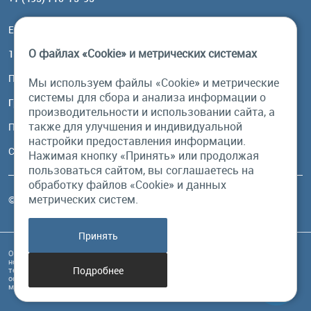
Email:
order@brownbear.ru
О файлах «Cookie» и метрических системах
117485, Москва, ул. Профсоюзная, 84/32, корп 1
Посмотреть на карте
Мы используем файлы «Cookie» и метрические
системы для сбора и анализа информации о
График работы
производительности и использовании сайта, а
также для улучшения и индивидуальной
Пн-Пт: с 10:00 до 18:00
настройки предоставления информации.
Сб, Вс: выходной
Нажимая кнопку «Принять» или продолжая
пользоваться сайтом, вы соглашаетесь на
обработку файлов «Cookie» и данных
метрических систем.
© Бурый Медведь MMXXVI. Все права защищены.
Принять
Обращаем Ваше внимание на то, что данный интернет-сайт и его содержимое
носит исключительно информационный характер и ни при каких условиях
Подробнее
техническая информация, размещенная на сайте, не являются публичной
офертой, определяемой положениями Статьи 437 Гражданского кодекса РФ, и
может быть изменена в любое время без предупреждения.