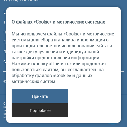
Email:
order@brownbear.ru
О файлах «Cookie» и метрических системах
117485, Москва, ул. Профсоюзная, 84/32, корп 1
Посмотреть на карте
Мы используем файлы «Cookie» и метрические
системы для сбора и анализа информации о
График работы
производительности и использовании сайта, а
также для улучшения и индивидуальной
Пн-Пт: с 10:00 до 18:00
настройки предоставления информации.
Сб, Вс: выходной
Нажимая кнопку «Принять» или продолжая
пользоваться сайтом, вы соглашаетесь на
обработку файлов «Cookie» и данных
метрических систем.
© Бурый Медведь MMXXVI. Все права защищены.
Принять
Обращаем Ваше внимание на то, что данный интернет-сайт и его содержимое
носит исключительно информационный характер и ни при каких условиях
Подробнее
техническая информация, размещенная на сайте, не являются публичной
офертой, определяемой положениями Статьи 437 Гражданского кодекса РФ, и
может быть изменена в любое время без предупреждения.