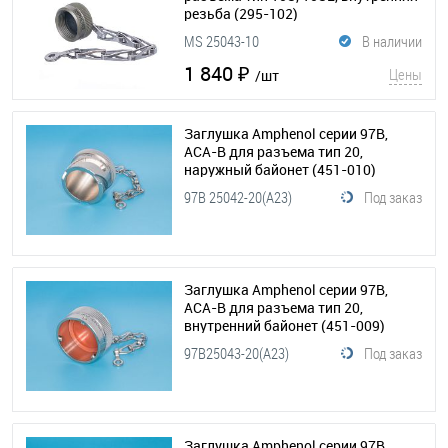
резьба
(295-102)
MS 25043-10
В наличии
1 840 ₽
Цены
/шт
Заглушка Amphenol серии 97B,
АСА-B для разъема тип 20,
наружный байонет
(451-010)
97B 25042-20(А23)
Под заказ
Заглушка Amphenol серии 97B,
АСА-B для разъема тип 20,
внутренний байонет
(451-009)
97B25043-20(А23)
Под заказ
Заглушка Amphenol серии 97B,