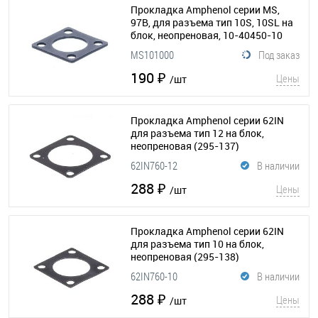
Прокладка Amphenol серии MS,
97B, для разъема тип 10S, 10SL на
блок, неопреновая, 10-40450-10
(295-108)
MS101000
Под заказ
190 ₽
Цены
/шт
Прокладка Amphenol серии 62IN
для разъема тип 12 на блок,
неопреновая
(295-137)
62IN760-12
В наличии
288 ₽
Цены
/шт
Прокладка Amphenol серии 62IN
для разъема тип 10 на блок,
неопреновая
(295-138)
62IN760-10
В наличии
288 ₽
Цены
/шт