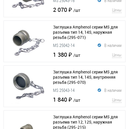
MS 25043-16
В наличии
2 070 ₽
Цены
/шт
Заглушка Amphenol серии MS для
разъема тип 14, 14S, наружная
резьба
(295-071)
MS 25042-14
В наличии
1 380 ₽
Цены
/шт
Заглушка Amphenol серии MS для
разъема тип 14, 14S, внутренняя
резьба
(295-070)
MS 25043-14
В наличии
1 840 ₽
Цены
/шт
Заглушка Amphenol серии MS для
разъема тип 12, 12S, наружная
резьба
(295-215)