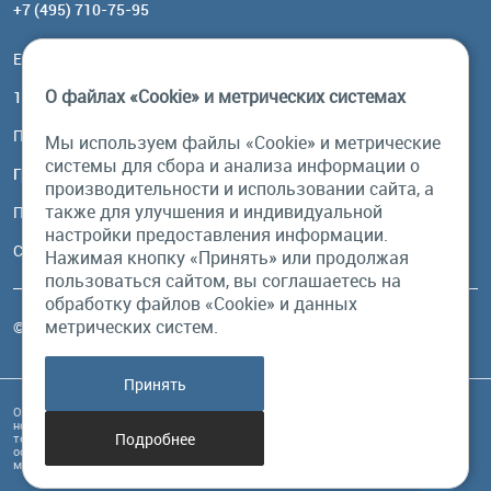
+7 (495) 710-75-95
Email:
order@brownbear.ru
О файлах «Cookie» и метрических системах
117485, Москва, ул. Профсоюзная, 84/32, корп 1
Посмотреть на карте
Мы используем файлы «Cookie» и метрические
системы для сбора и анализа информации о
График работы
производительности и использовании сайта, а
также для улучшения и индивидуальной
Пн-Пт: с 10:00 до 18:00
настройки предоставления информации.
Сб, Вс: выходной
Нажимая кнопку «Принять» или продолжая
пользоваться сайтом, вы соглашаетесь на
обработку файлов «Cookie» и данных
метрических систем.
© Бурый Медведь MMXXVI. Все права защищены.
Принять
Обращаем Ваше внимание на то, что данный интернет-сайт и его содержимое
носит исключительно информационный характер и ни при каких условиях
Подробнее
техническая информация, размещенная на сайте, не являются публичной
офертой, определяемой положениями Статьи 437 Гражданского кодекса РФ, и
может быть изменена в любое время без предупреждения.