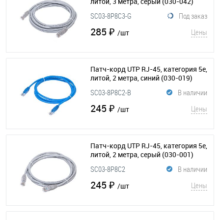
литой, 3 метра, серый
(030-042)
SC03-8P8C3-G
Под заказ
285 ₽
Цены
/шт
Патч-корд UTP RJ-45, категория 5e,
литой, 2 метра, синий
(030-019)
SC03-8P8C2-B
В наличии
245 ₽
Цены
/шт
Патч-корд UTP RJ-45, категория 5e,
литой, 2 метра, серый
(030-001)
SC03-8P8C2
В наличии
245 ₽
Цены
/шт